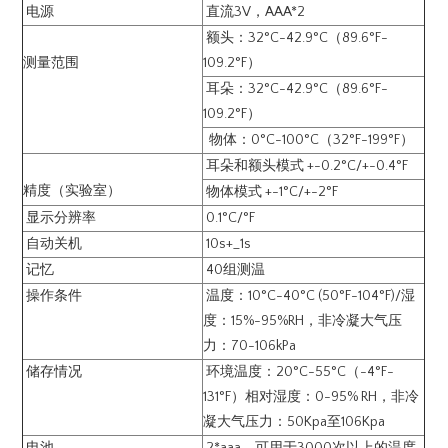
电源
直流3V，AAA*2
额头：32°C-42.9°C（89.6°F-
测量范围
109.2°F）
耳朵：32°C-42.9°C（89.6°F-
109.2°F）
物体：0°C-100°C（32°F-199°F）
耳朵和额头模式 +-0.2°C/+-0.4°F
精度（实验室）
物体模式 +-1°C/+-2°F
显示分辨率
0.1°C/°F
自动关机
10s+_1s
记忆
40组测温
操作条件
温度：10°C-40°C (50°F-104°F)/湿
度：15%-95%RH，非冷凝大气压
力：70-106kPa
储存情况
环境温度：20°C-55°C（-4°F-
131°F）相对湿度：0-95% RH，非冷
凝大气压力：50Kpa至106Kpa
电池
2*aaa，可用于3000次以上的温度