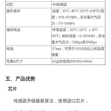
记忆
40组测温
操作条件
温度：10°C-40°C (50°F-104°F)/湿
度：15%-95%RH，非冷凝大气压
力：70-106kPa
储存情况
环境温度：20°C-55°C（-4°F-
131°F）相对湿度：0-95% RH，非冷
凝大气压力：50Kpa至106Kpa
电池
2*aaa，可用于3000次以上的温度
测量
毛重&尺寸
60g(含电池)158×102×41mm
五
、
产品
优势
芯片
传感器升级最新算法，使用进口芯片，