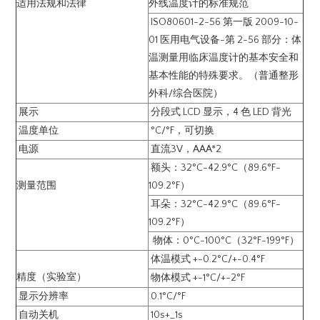
适用法规和法律
外线温度计的标准规范
ISO80601-2-56 第一版 2009-10-
01 医用电气设备-第 2-56 部分：体
温测量用临床温度计的基本安全和
基本性能的特殊要求。（普通整形
外科/综合医院）
展示
分段式 LCD 显示，4 色 LED 背光
温度单位
°C/°F，可切换
电源
直流3V，AAA*2
额头：32°C-42.9°C（89.6°F-
测量范围
109.2°F）
耳朵：32°C-42.9°C（89.6°F-
109.2°F）
物体：0°C-100°C（32°F-199°F）
体温模式 +-0.2°C/+-0.4°F
精度（实验室）
物体模式 +-1°C/+-2°F
显示分辨率
0.1°C/°F
自动关机
10s+_1s