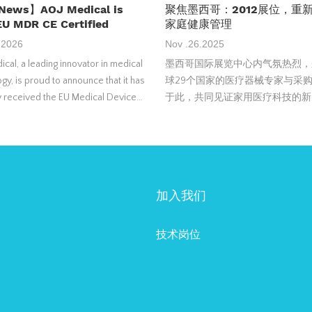
News】AOJ Medical is
聚焦墨西哥：2012展位，重
U MDR CE Certified
家庭健康管理
.2026
Nov .26.2025
cal, a leading innovator in medical
墨西哥国际展览中心内气氛热烈，
gy, is proud to announce that it has
球29个国家的医疗器械专家与采
ly received the EU Medical Device
于此，共同见证家用医疗科技的新
on (MDR) CE Certification from SGS
我们的2012展位前始终人流如织
for its flagship products:
sor Nebulizers and Electric Breast
加入我们
技术岗位